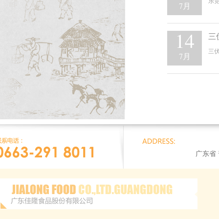
乐
7月
14
三
三
7月
广东省